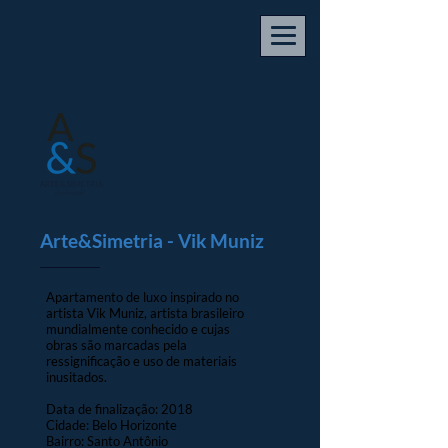
Arte&Simetria - Vik Muniz
Apartamento de luxo inspirado no
artista Vik Muniz, artista brasileiro
mundialmente conhecido e cujas
obras são marcadas pela
ressignificação e uso de materiais
inusitados.
Data de finalização: 2018
Cidade: Belo Horizonte
Bairro: Santo Antônio